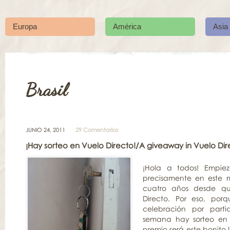
Europa
América
Asia
Brasil
JUNIO 24, 2011
29 Comentarios
¡Hay sorteo en Vuelo Directo!/A giveaway in Vuelo Dir
¡Hola a todos! Empie
precisamente en este 
cuatro años desde qu
Directo. Por eso, por
celebración por parti
semana hay sorteo en e
premio será este bonito 