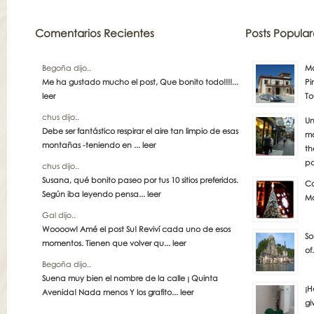
Comentarios Recientes
Posts Popular
Begoña dijo..
Má
Me ha gustado mucho el post, Que bonito todo!!!!...
Pi
leer
To
chus dijo..
Un
Debe ser fantástico respirar el aire tan limpio de esas
má
montañas -teniendo en ...
leer
th
pa
chus dijo..
Susana, qué bonito paseo por tus 10 sitios preferidos.
Co
Según iba leyendo pensa...
leer
Ma
Gal dijo..
Woooow! Amé el post Su! Reviví cada uno de esos
So
momentos. Tienen que volver qu...
leer
of
Begoña dijo..
Suena muy bien el nombre de la calle ¡ Quinta
¡H
Avenida! Nada menos Y los grafito...
leer
gi