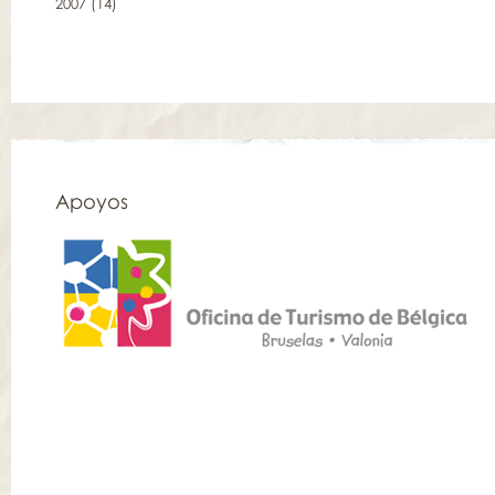
2007
(14)
Apoyos