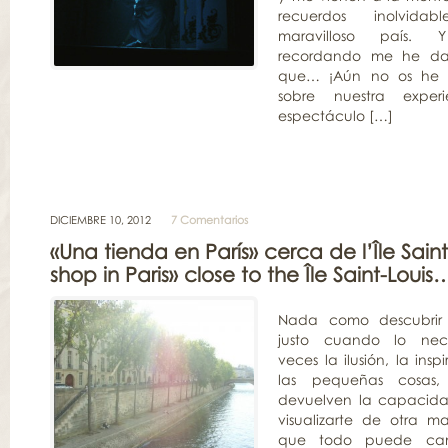
recuerdos inolvida
maravilloso país. 
recordando me he d
que… ¡Aún no os he
sobre nuestra expe
espectáculo […]
DICIEMBRE 10, 2012
7 Comentarios
«Una tienda en París» cerca de l’Île Sain
shop in Paris» close to the Île Saint-Louis
Nada como descubrir 
justo cuando lo nece
veces la ilusión, la ins
las pequeñas cosas
devuelven la capacida
visualizarte de otra m
que todo puede cam