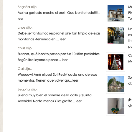
Begoña dijo..
Má
Me ha gustado mucho el post, Que bonito todo!!!!...
Pi
leer
To
chus dijo..
Un
Debe ser fantástico respirar el aire tan limpio de esas
má
montañas -teniendo en ...
leer
th
pa
chus dijo..
Susana, qué bonito paseo por tus 10 sitios preferidos.
Co
Según iba leyendo pensa...
leer
Ma
Gal dijo..
Woooow! Amé el post Su! Reviví cada uno de esos
So
momentos. Tienen que volver qu...
leer
of
Begoña dijo..
Suena muy bien el nombre de la calle ¡ Quinta
¡H
Avenida! Nada menos Y los grafito...
leer
gi