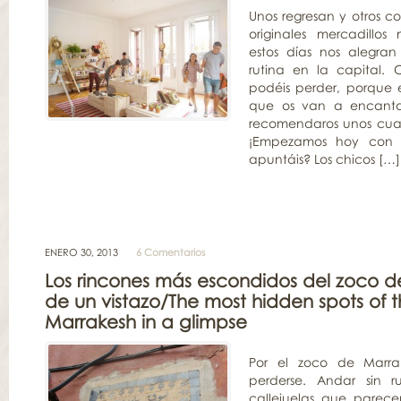
Unos regresan y otros co
originales mercadillos
estos días nos alegran
rutina en la capital.
podéis perder, porque 
que os van a encanta
recomendaros unos cuan
¡Empezamos hoy con T
apuntáis? Los chicos […]
ENERO 30, 2013
6 Comentarios
Los rincones más escondidos del zoco 
de un vistazo/The most hidden spots of t
Marrakesh in a glimpse
Por el zoco de Marr
perderse. Andar sin 
callejuelas que parec