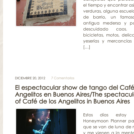
el tiempo y encontrar a
verduras, alguna escuel
de barrio, un famo
antigua medersa y po
descuidado caos. E
bicicletas, motos, deli
yeserías y mercancías
[…]
DICIEMBRE 20, 2012
7 Comentarios
El espectacular show de tango del Café
Angelitos en Buenos Aires/The spectacu
of Café de los Angelitos in Buenos Aires
Estos días estoy 
Honeymoon Planner pa
que se van de luna de m
y me vienen a la ment