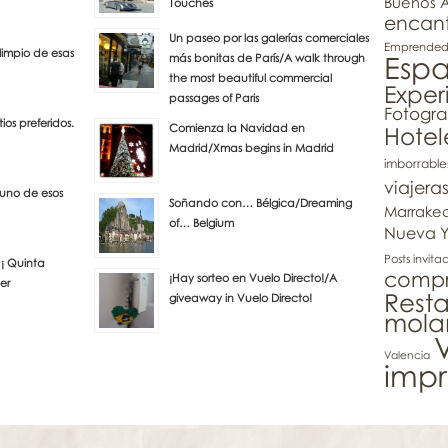
Buenos A
Touches
encan
Un paseo por las galerías comerciales
Emprendedo
 limpio de esas
Esp
más bonitas de París/A walk through
the most beautiful commercial
Exper
passages of Paris
Fotogra
ios preferidos.
Comienza la Navidad en
Hotel
Madrid/Xmas begins in Madrid
imborrable
viajera
 uno de esos
Soñando con… Bélgica/Dreaming
Marrake
of… Belgium
Nueva Y
Posts invita
 ¡ Quinta
compra
¡Hay sorteo en Vuelo Directo!/A
eer
Rest
giveaway in Vuelo Directo!
mola
V
Valencia
impr