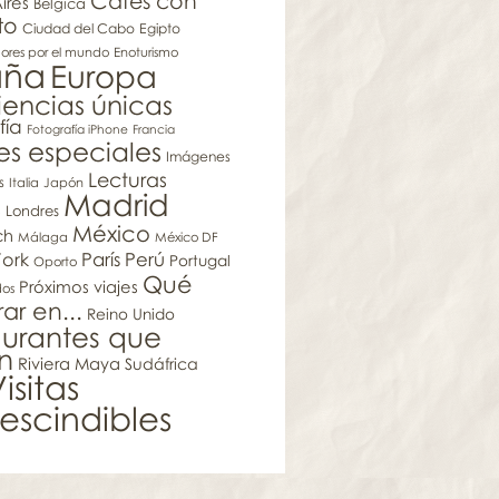
Cafés con
ires
Bélgica
to
Ciudad del Cabo
Egipto
res por el mundo
Enoturismo
aña
Europa
iencias únicas
fía
Fotografía iPhone
Francia
es especiales
Imágenes
Lecturas
s
Italia
Japón
Madrid
s
Londres
México
ch
Málaga
México DF
París
Perú
ork
Portugal
Oporto
Qué
Próximos viajes
dos
r en...
Reino Unido
aurantes que
n
Riviera Maya
Sudáfrica
isitas
escindibles