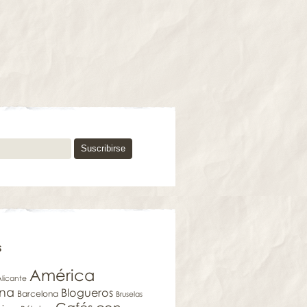
s
América
Alicante
ina
Blogueros
Barcelona
Bruselas