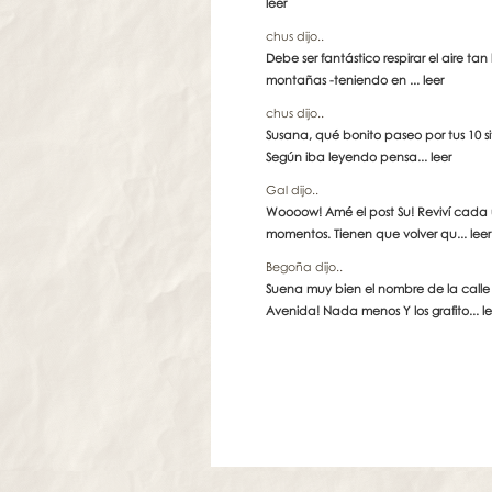
leer
chus dijo..
Debe ser fantástico respirar el aire tan
montañas -teniendo en ...
leer
chus dijo..
Susana, qué bonito paseo por tus 10 sit
Según iba leyendo pensa...
leer
Gal dijo..
Woooow! Amé el post Su! Reviví cada
momentos. Tienen que volver qu...
leer
Begoña dijo..
Suena muy bien el nombre de la calle
Avenida! Nada menos Y los grafito...
l