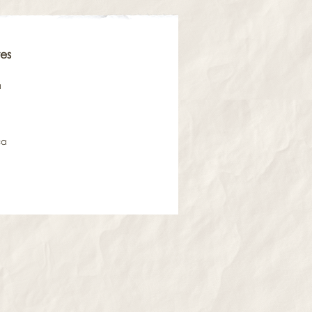
es
a
ca