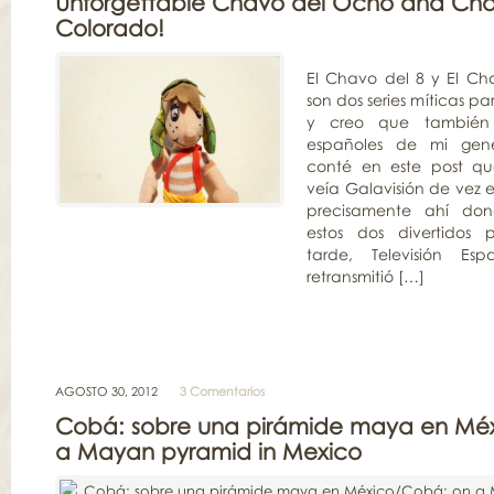
Unforgettable Chavo del Ocho and Cha
Colorado!
El Chavo del 8 y El Ch
son dos series míticas p
y creo que también
españoles de mi gene
conté en este post q
veía Galavisión de vez 
precisamente ahí don
estos dos divertidos 
tarde, Televisión Es
retransmitió […]
AGOSTO 30, 2012
3 Comentarios
Cobá: sobre una pirámide maya en Mé
a Mayan pyramid in Mexico