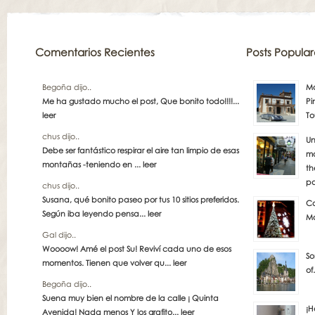
Comentarios Recientes
Posts Popular
Begoña dijo..
Má
Me ha gustado mucho el post, Que bonito todo!!!!...
Pi
leer
To
chus dijo..
Un
Debe ser fantástico respirar el aire tan limpio de esas
má
montañas -teniendo en ...
leer
th
pa
chus dijo..
Susana, qué bonito paseo por tus 10 sitios preferidos.
Co
Según iba leyendo pensa...
leer
Ma
Gal dijo..
Woooow! Amé el post Su! Reviví cada uno de esos
So
momentos. Tienen que volver qu...
leer
of
Begoña dijo..
Suena muy bien el nombre de la calle ¡ Quinta
¡H
Avenida! Nada menos Y los grafito...
leer