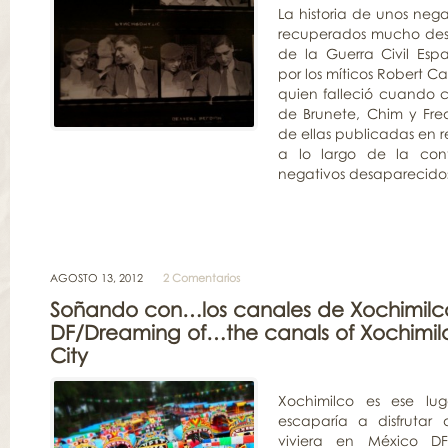
La historia de unos nega
recuperados mucho des
de la Guerra Civil Es
por los míticos Robert C
quien falleció cuando c
de Brunete, Chim y Fre
de ellas publicadas en r
a lo largo de la con
negativos desaparecidos
AGOSTO 13, 2012
2 Comentarios
Soñando con…los canales de Xochimilc
DF/Dreaming of…the canals of Xochimil
City
Xochimilco es ese lu
escaparía a disfrutar d
viviera en México DF