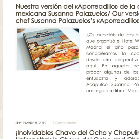
Nuestra versión del «Aporreadillo» de la 
mexicana Susanna Palazuelos/ Our vers
chef Susanna Palazuelos’s «Aporreadillo
¿Os acordáis de aquel
que organizó el Hotel W
Madrid el año pas
conociéramos la co
desde otra perspectiv
aquí. En aquella oc
probar algunas de las
entusiasta y ador
Acapulco Susanna Pal
nos regaló su libro “Méxi
SEPTIEMBRE 8, 2012
2 Comentarios
¡Inolvidables Chavo del Ocho y Chapulí