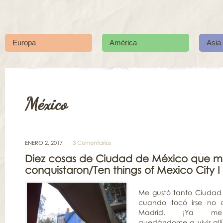
Europa
América
Asia
México
ENERO 2, 2017
3 Comentarios
Diez cosas de Ciudad de México que 
conquistaron/Ten things of Mexico City I f
Me gustó tanto Ciudad
cuando tocó irse no q
Madrid. ¡Ya me 
quedándome a vivir allí