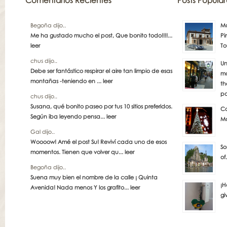
Comentarios Recientes
Posts Popular
Begoña dijo..
Má
Me ha gustado mucho el post, Que bonito todo!!!!...
Pi
leer
To
chus dijo..
Un
Debe ser fantástico respirar el aire tan limpio de esas
má
montañas -teniendo en ...
leer
th
pa
chus dijo..
Susana, qué bonito paseo por tus 10 sitios preferidos.
Co
Según iba leyendo pensa...
leer
Ma
Gal dijo..
Woooow! Amé el post Su! Reviví cada uno de esos
So
momentos. Tienen que volver qu...
leer
of
Begoña dijo..
Suena muy bien el nombre de la calle ¡ Quinta
¡H
Avenida! Nada menos Y los grafito...
leer
gi