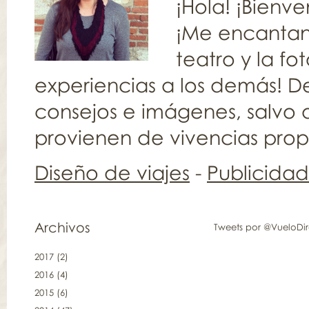
¡Hola! ¡Bienv
¡Me encantan l
teatro y la fo
experiencias a los demás! De
consejos e imágenes, salvo q
provienen de vivencias propia
Diseño de viajes
-
Publicida
Archivos
Tweets por @VueloDi
2017
(2)
2016
(4)
2015
(6)