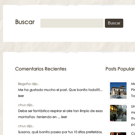
Buscar
Comentarios Recientes
Posts Popular
Begoña dijo..
Má
Me ha gustado mucho el post, Que bonito todo!!!!...
Pi
leer
To
chus dijo..
Un
Debe ser fantástico respirar el aire tan limpio de esas
má
montañas -teniendo en ...
leer
th
pa
chus dijo..
Susana, qué bonito paseo por tus 10 sitios preferidos.
Co