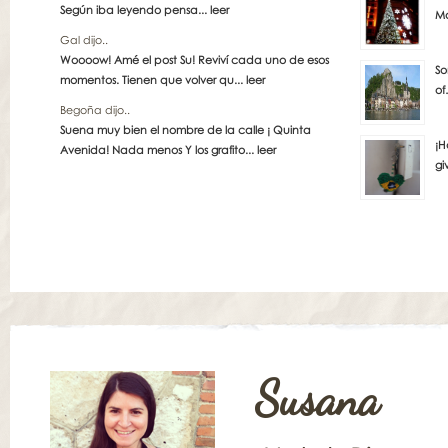
Según iba leyendo pensa...
leer
Ma
Gal dijo..
Woooow! Amé el post Su! Reviví cada uno de esos
So
momentos. Tienen que volver qu...
leer
of
Begoña dijo..
Suena muy bien el nombre de la calle ¡ Quinta
¡H
Avenida! Nada menos Y los grafito...
leer
gi
Susana