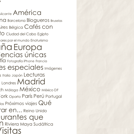
s
América
Alicante
ina
Blogueros
Barcelona
Bruselas
Cafés con
ires
Bélgica
to
Ciudad del Cabo
Egipto
res por el mundo
Enoturismo
aña
Europa
iencias únicas
fía
Fotografía iPhone
Francia
es especiales
Imágenes
Lecturas
s
Italia
Japón
Madrid
s
Londres
México
ch
Málaga
México DF
París
Perú
ork
Portugal
Oporto
Qué
Próximos viajes
dos
r en...
Reino Unido
aurantes que
n
Riviera Maya
Sudáfrica
isitas