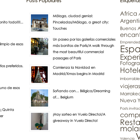
Posts Populares
Etiqueta
Africa
Málaga, ciudad genial:
Argent
to todo!!!!...
Pinceladas/Málaga, a great city:
Buenos A
Touches
encan
Un paseo por las galerías comerciales
Emprendedo
 limpio de esas
Esp
más bonitas de París/A walk through
the most beautiful commercial
Exper
passages of Paris
Fotogra
ios preferidos.
Comienza la Navidad en
Hotel
Madrid/Xmas begins in Madrid
imborrable
viajera
 uno de esos
Soñando con… Bélgica/Dreaming
Marrake
of… Belgium
Nueva Y
Posts invita
 ¡ Quinta
compra
¡Hay sorteo en Vuelo Directo!/A
eer
Rest
giveaway in Vuelo Directo!
mola
V
Valencia