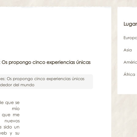
Lugar
Europ
Asia
: Os propongo cinco experiencias únicas
Améri
África
de que se
lo mío
is que me
 nuevos
a sido un
web y su