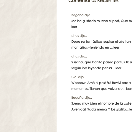
Comentarios Recientes
Begoña dijo..
Me ha gustado mucho el post, Que boni
leer
chus dijo..
Debe ser fantástico respirar el aire tan
montañas -teniendo en ...
leer
chus dijo..
Susana, qué bonito paseo por tus 10 sit
Según iba leyendo pensa...
leer
Gal dijo..
Woooow! Amé el post Su! Reviví cada
momentos. Tienen que volver qu...
leer
Begoña dijo..
Suena muy bien el nombre de la calle
Avenida! Nada menos Y los grafito...
l