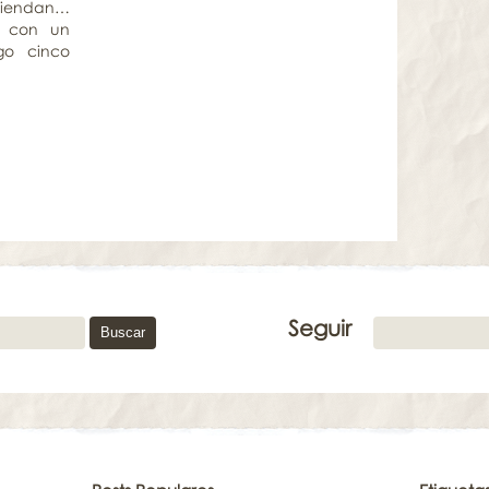
miendan…
, con un
go cinco
Seguir