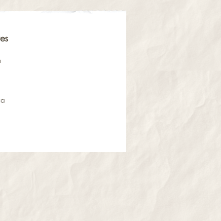
es
a
ca