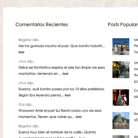
Comentarios Recientes
Posts Popular
Begoña dijo..
Má
Me ha gustado mucho el post, Que bonito todo!!!!...
Pi
leer
To
chus dijo..
Un
Debe ser fantástico respirar el aire tan limpio de esas
má
montañas -teniendo en ...
leer
th
pa
chus dijo..
Susana, qué bonito paseo por tus 10 sitios preferidos.
Co
Según iba leyendo pensa...
leer
Ma
Gal dijo..
Woooow! Amé el post Su! Reviví cada uno de esos
So
momentos. Tienen que volver qu...
leer
of
Begoña dijo..
Suena muy bien el nombre de la calle ¡ Quinta
¡H