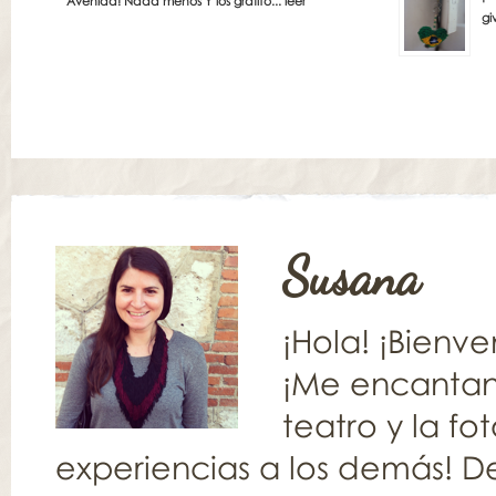
Avenida! Nada menos Y los grafito...
leer
gi
Susana
¡Hola! ¡Bienv
¡Me encantan l
teatro y la fo
experiencias a los demás! De