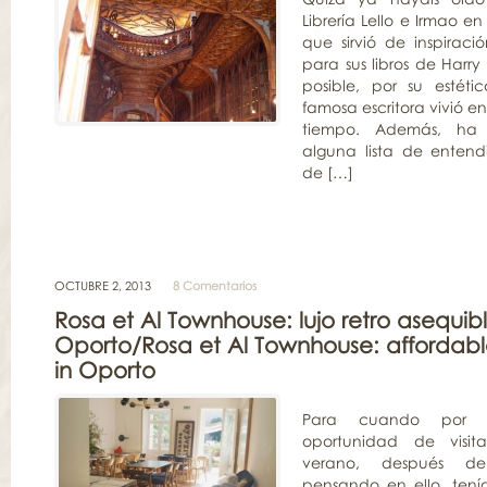
Librería Lello e Irmao 
que sirvió de inspiraci
para sus libros de Harry
posible, por su estét
famosa escritora vivió e
tiempo. Además, ha
alguna lista de enten
de […]
OCTUBRE 2, 2013
8 Comentarios
Rosa et Al Townhouse: lujo retro asequib
Oporto/Rosa et Al Townhouse: affordable
in Oporto
Para cuando por f
oportunidad de visit
verano, después de
pensando en ello, ten