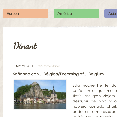
Europa
América
Asia
Dinant
JUNIO 21, 2011
29 Comentarios
Soñando con… Bélgica/Dreaming of… Belgium
Esta noche he tenido
sueño en el que me e
Tintín, ese gran viajer
descubrí de niña y 
hubiera gustado charl
pudo ser, se me escapó 
callejuelas y murales