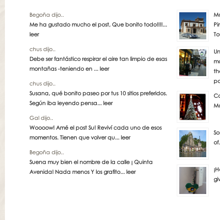
Begoña dijo..
Má
Me ha gustado mucho el post, Que bonito todo!!!!...
Pi
leer
To
chus dijo..
Un
Debe ser fantástico respirar el aire tan limpio de esas
má
montañas -teniendo en ...
leer
th
pa
chus dijo..
Susana, qué bonito paseo por tus 10 sitios preferidos.
Co
Según iba leyendo pensa...
leer
Ma
Gal dijo..
Woooow! Amé el post Su! Reviví cada uno de esos
So
momentos. Tienen que volver qu...
leer
of
Begoña dijo..
Suena muy bien el nombre de la calle ¡ Quinta
¡H
Avenida! Nada menos Y los grafito...
leer
gi