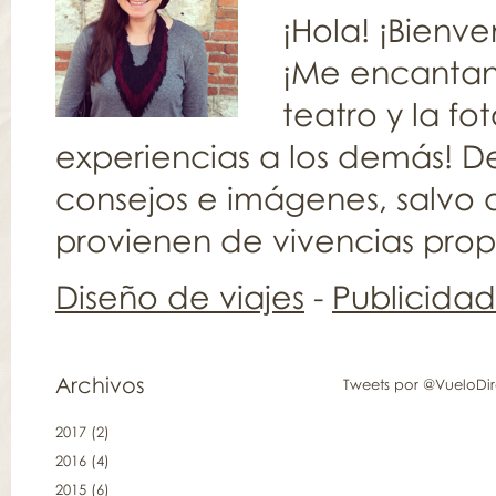
¡Hola! ¡Bienv
¡Me encantan l
teatro y la fo
experiencias a los demás! De
consejos e imágenes, salvo q
provienen de vivencias propia
Diseño de viajes
-
Publicida
Archivos
Tweets por @VueloDi
2017
(2)
2016
(4)
2015
(6)