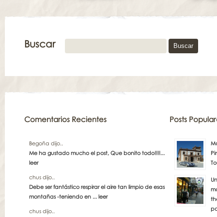
Buscar
Comentarios Recientes
Posts Popular
Begoña dijo..
Má
Me ha gustado mucho el post, Que bonito todo!!!!...
Pi
leer
To
chus dijo..
Un
Debe ser fantástico respirar el aire tan limpio de esas
má
montañas -teniendo en ...
leer
th
pa
chus dijo..