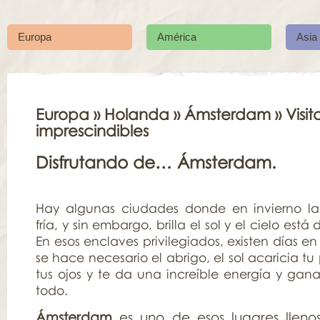
Europa
América
Asia
Europa
»
Holanda
»
Ámsterdam
» Visit
imprescindibles
Disfrutando de… Ámsterdam.
Hay algunas ciudades donde en invierno la
fría, y sin embargo, brilla el sol y el cielo está
En esos enclaves privilegiados, existen días e
se hace necesario el abrigo, el sol acaricia tu p
tus ojos y te da una increíble energía y gana
todo.
Ámsterdam
es uno de esos lugares llenos