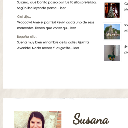
Susana, qué bonito paseo por tus 10 sitios preferidos.
Co
Según iba leyendo pensa...
leer
Ma
Gal dijo..
Woooow! Amé el post Su! Reviví cada uno de esos
So
momentos. Tienen que volver qu...
leer
of
Begoña dijo..
Suena muy bien el nombre de la calle ¡ Quinta
¡H
Avenida! Nada menos Y los grafito...
leer
gi
Susana