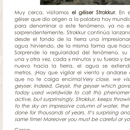
Muy cerca, visitamos
el géiser Strokkur
. En 
géiser que dio origen a la palabra hoy mundi
para denominar a este fenómeno, ya no es
sorprendentemente, Strokkur continúa lanzand
desde el fondo de la tierra una impresion
agua hirviendo, de la misma forma que hace
Sorprende la regularidad del fenómeno, su 
una y otra vez, cada x minutos y su fuerza y be
nuevo hacia la tierra, el agua se extien
metros. ¡Hay que vigilar el viento y andars
que no te caiga encima!
Very close, we vis
geyser. Indeed, Geysir, the geyser which gave
today used worldwide to call this phenomen
active, but surprinsingly, Strokkur, keeps throw
to the sky an impressive column of water, th
done for thousands of years. It’s surprising an
same time! Moreover you must be careful or you
Cerca,