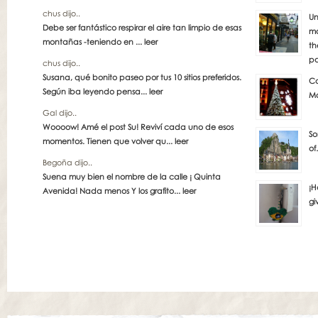
chus dijo..
Un
Debe ser fantástico respirar el aire tan limpio de esas
má
montañas -teniendo en ...
leer
th
pa
chus dijo..
Susana, qué bonito paseo por tus 10 sitios preferidos.
Co
Según iba leyendo pensa...
leer
Ma
Gal dijo..
Woooow! Amé el post Su! Reviví cada uno de esos
So
momentos. Tienen que volver qu...
leer
of
Begoña dijo..
Suena muy bien el nombre de la calle ¡ Quinta
¡H
Avenida! Nada menos Y los grafito...
leer
gi