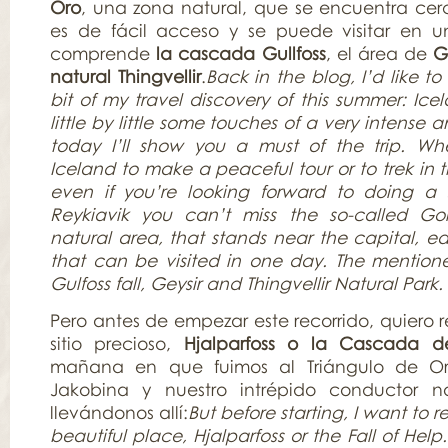
Oro
, una zona natural, que se encuentra cerc
es de fácil acceso y se puede visitar en u
comprende
la cascada Gullfoss
, el área de
G
natural Thingvellir
.
Back in the blog, I’d like to
bit of my travel discovery of this summer: Icel
little by little some touches of a very intense a
today I’ll show you a must of the trip. Wh
Iceland to make a peaceful tour or to trek in t
even if you’re looking forward to doing a 
Reykiavik you can’t miss the so-called Gol
natural area, that stands near the capital, e
that can be visited in one day. The mention
Gulfoss fall, Geysir and Thingvellir Natural Park.
Pero antes de empezar este recorrido, quiero
sitio precioso,
Hjalparfoss o la Cascada 
mañana en que fuimos al Triángulo de Or
Jakobina y nuestro intrépido conductor no
llevándonos allí:
But before starting, I want t
beautiful place, Hjalparfoss or the Fall of Hel