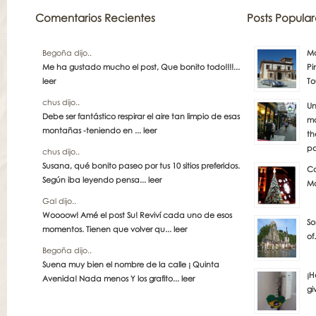
Comentarios Recientes
Posts Popular
Begoña dijo..
Má
Me ha gustado mucho el post, Que bonito todo!!!!...
Pi
leer
To
chus dijo..
Un
Debe ser fantástico respirar el aire tan limpio de esas
má
montañas -teniendo en ...
leer
th
pa
chus dijo..
Susana, qué bonito paseo por tus 10 sitios preferidos.
Co
Según iba leyendo pensa...
leer
Ma
Gal dijo..
Woooow! Amé el post Su! Reviví cada uno de esos
So
momentos. Tienen que volver qu...
leer
of
Begoña dijo..
Suena muy bien el nombre de la calle ¡ Quinta
¡H
Avenida! Nada menos Y los grafito...
leer
gi