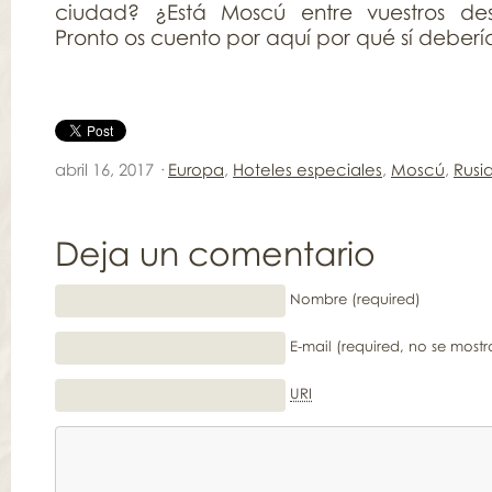
ciudad? ¿Está Moscú entre vuestros des
Pronto os cuento por aquí por qué sí debería 
abril 16, 2017 ·
Europa
,
Hoteles especiales
,
Moscú
,
Rusi
Deja un comentario
Nombre (required)
E-mail (required, no se mostr
URI