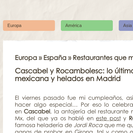
Europa
América
Asia
Europa
»
España
» Restaurantes que 
Cascabel y Rocambolesc: lo últi
mexicana y helados en Madrid
El viernes pasado fue mi cumpleaños, as
hacer algo especial… Por eso lo cele
en
Cascabel
, la antojería del restaurant
Mx, del que ya os hablé en
este post
y
R
famosa heladería de
Jordi Roca
que me qu
ganas de probar en Girona, tal y como 