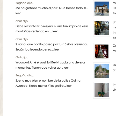
Begoña dijo..
Má
Me ha gustado mucho el post, Que bonito todo!!!!...
Pi
leer
To
chus dijo..
Un
Debe ser fantástico respirar el aire tan limpio de esas
má
montañas -teniendo en ...
leer
th
pa
chus dijo..
Susana, qué bonito paseo por tus 10 sitios preferidos.
Co
Según iba leyendo pensa...
leer
Ma
Gal dijo..
Woooow! Amé el post Su! Reviví cada uno de esos
So
momentos. Tienen que volver qu...
leer
of
Begoña dijo..
Suena muy bien el nombre de la calle ¡ Quinta
¡H
Avenida! Nada menos Y los grafito...
leer
gi