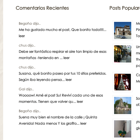
Comentarios Recientes
Posts Popular
Begoña dijo..
Má
Me ha gustado mucho el post, Que bonito todo!!!!...
Pi
leer
To
chus dijo..
Un
Debe ser fantástico respirar el aire tan limpio de esas
má
montañas -teniendo en ...
leer
th
pa
chus dijo..
Susana, qué bonito paseo por tus 10 sitios preferidos.
Co
Según iba leyendo pensa...
leer
Ma
Gal dijo..
Woooow! Amé el post Su! Reviví cada uno de esos
So
momentos. Tienen que volver qu...
leer
of
Begoña dijo..
Suena muy bien el nombre de la calle ¡ Quinta
¡H
Avenida! Nada menos Y los grafito...
leer
gi