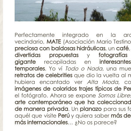
Perfectamente integrado en la arq
vecindario,
MATE
(Asociación Mario Testino
preciosa con baldosas hidráulicas
, un
café
divertidas propuestas
y
fotografí
gigante
recopiladas en
interesant
temporales
. Yo ví
Todo o Nada
, una mue
retratos de celebrities
que dio la vuelta al
hubiera encantado ver
Alta Moda
, c
imágenes de coloridos trajes típicos de Pe
el fotógrafo. Ahora se expone
Somos Libre
arte contemporáneo que ha coleccionado
de manera privada
. Un
planazo
para sus f
aquél que visite
Perú
y quiera saber
más de 
más internacionales
… ¿No os parece?