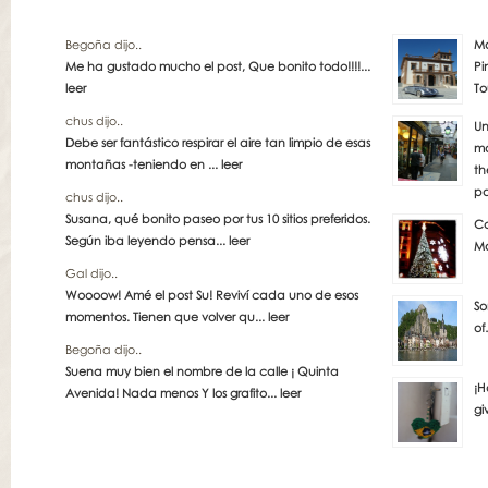
Begoña dijo..
Má
Me ha gustado mucho el post, Que bonito todo!!!!...
Pi
leer
To
chus dijo..
Un
Debe ser fantástico respirar el aire tan limpio de esas
má
montañas -teniendo en ...
leer
th
pa
chus dijo..
Susana, qué bonito paseo por tus 10 sitios preferidos.
Co
Según iba leyendo pensa...
leer
Ma
Gal dijo..
Woooow! Amé el post Su! Reviví cada uno de esos
So
momentos. Tienen que volver qu...
leer
of
Begoña dijo..
Suena muy bien el nombre de la calle ¡ Quinta
¡H
Avenida! Nada menos Y los grafito...
leer
gi