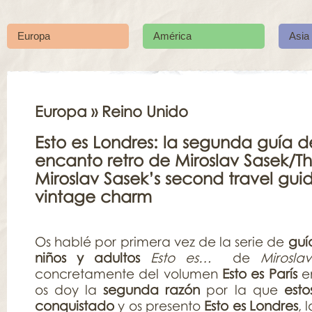
Europa
América
Asia
Europa
» Reino Unido
Esto es Londres: la segunda guía d
encanto retro de Miroslav Sasek/Thi
Miroslav Sasek’s second travel gui
vintage charm
Os hablé por primera vez de la serie de
guí
niños y adultos
Esto es…
de
Mirosla
concretamente del volumen
Esto es París
e
os doy la
segunda razón
por la que
esto
conquistado
y os presento
Esto es Londres
, 