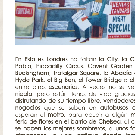
En
Esto es Londres
no faltan
la City
,
la C
Pablo
,
Piccadilly Circus
,
Covent Garden
Buckingham
,
Trafalgar Square
,
la Abadía 
Hyde Park
,
el Big Ben
,
el Tower Bridge
o
e
entre otros
escenarios
. A veces no se ve
niebla
, pero están llenos de vida graci
disfrutando de su tiempo libre
,
vendedore
negocios
que se suben en
autobuses 
esperan el
metro
, para acudir a algún
m
feria de flores en el barrio de Chelsea
, al
c
se hacen los mejores sombreros
, a
unos f