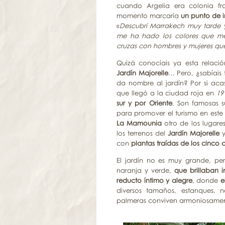
cuando Argelia era colonia fra
momento marcaría
un punto de i
«
Descubrí Marrakech muy tarde y
me ha hado los colores que me 
cruzas con hombres y mujeres que 
Quizá conocíais ya esta relac
Jardín Majorelle
… Pero, ¿sabíais
da nombre al jardín? Por si ac
que llegó a la ciudad roja en
19
sur y por Oriente
. Son famosas 
para promover el turismo en este
La Mamounia
otro de los lugare
los terrenos del
Jardín Majorelle
con
plantas traídas de los cinco 
El jardín no es muy grande, p
naranja y verde,
que brillaban i
reducto íntimo y alegre
, donde
e
diversos tamaños, estanques, n
palmeras conviven armoniosamen