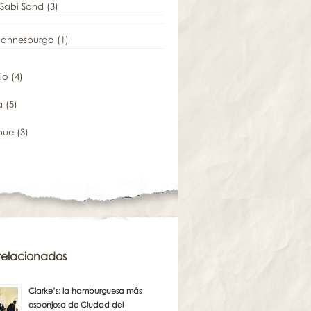
Sabi Sand
(3)
hannesburgo
(1)
io
(4)
a
(5)
bue
(3)
 relacionados
Clarke’s: la hamburguesa más
esponjosa de Ciudad del