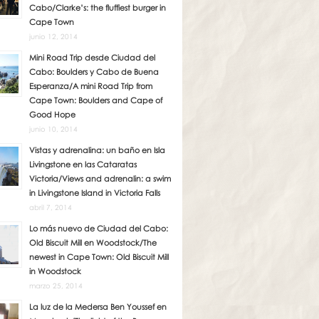
Cabo/Clarke’s: the fluffiest burger in
Cape Town
junio 12, 2014
Mini Road Trip desde Ciudad del
Cabo: Boulders y Cabo de Buena
Esperanza/A mini Road Trip from
Cape Town: Boulders and Cape of
Good Hope
junio 10, 2014
Vistas y adrenalina: un baño en Isla
Livingstone en las Cataratas
Victoria/Views and adrenalin: a swim
in Livingstone Island in Victoria Falls
abril 7, 2014
Lo más nuevo de Ciudad del Cabo:
Old Biscuit Mill en Woodstock/The
newest in Cape Town: Old Biscuit Mill
in Woodstock
marzo 25, 2014
La luz de la Medersa Ben Youssef en