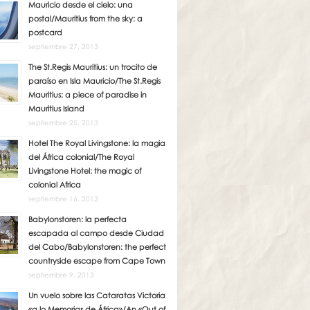
Mauricio desde el cielo: una
postal/Mauritius from the sky: a
postcard
septiembre 27, 2013
The St.Regis Mauritius: un trocito de
paraíso en Isla Mauricio/The St.Regis
Mauritius: a piece of paradise in
Mauritius Island
septiembre 25, 2013
Hotel The Royal Livingstone: la magia
del África colonial/The Royal
Livingstone Hotel: the magic of
colonial Africa
septiembre 16, 2013
Babylonstoren: la perfecta
escapada al campo desde Ciudad
del Cabo/Babylonstoren: the perfect
countryside escape from Cape Town
septiembre 9, 2013
Un vuelo sobre las Cataratas Victoria
«a lo Memorias de África»/An «Out of