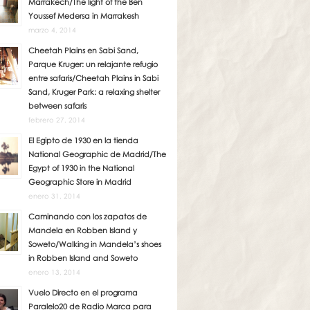
Marrakech/The light of the Ben
Youssef Medersa in Marrakesh
marzo 4, 2014
Cheetah Plains en Sabi Sand,
Parque Kruger: un relajante refugio
entre safaris/Cheetah Plains in Sabi
Sand, Kruger Park: a relaxing shelter
between safaris
febrero 27, 2014
El Egipto de 1930 en la tienda
National Geographic de Madrid/The
Egypt of 1930 in the National
Geographic Store in Madrid
enero 31, 2014
Caminando con los zapatos de
Mandela en Robben Island y
Soweto/Walking in Mandela’s shoes
in Robben Island and Soweto
enero 13, 2014
Vuelo Directo en el programa
Paralelo20 de Radio Marca para