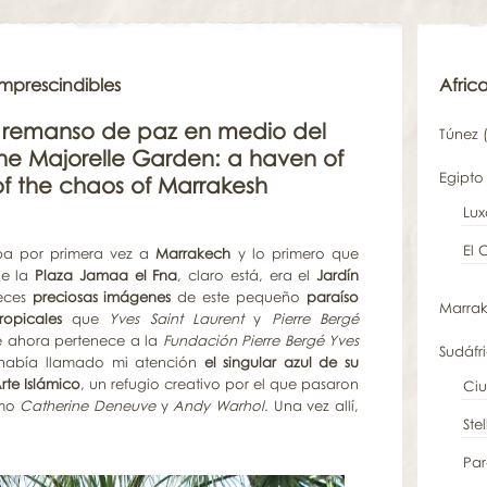
 imprescindibles
Afric
un remanso de paz en medio del
Túnez
(
e Majorelle Garden: a haven of
Egipto
f the chaos of Marrakesh
Lux
El 
ba por primera vez a
Marrakech
y lo primero que
de la
Plaza Jamaa el Fna
, claro está, era el
Jardín
eces
preciosas imágenes
de este pequeño
paraíso
Marra
ropicales
que
Yves Saint Laurent
y
Pierre Bergé
 ahora pertenece a la
Fundación Pierre Bergé Yves
Sudáfr
 había llamado mi atención
el singular azul de su
te Islámico
, un refugio creativo por el que pasaron
Ci
omo
Catherine Deneuve
y
Andy Warhol
. Una vez allí,
Ste
Par