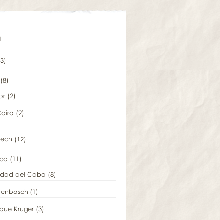
a
3)
(8)
or
(2)
Cairo
(2)
kech
(12)
ica
(11)
udad del Cabo
(8)
llenbosch
(1)
que Kruger
(3)