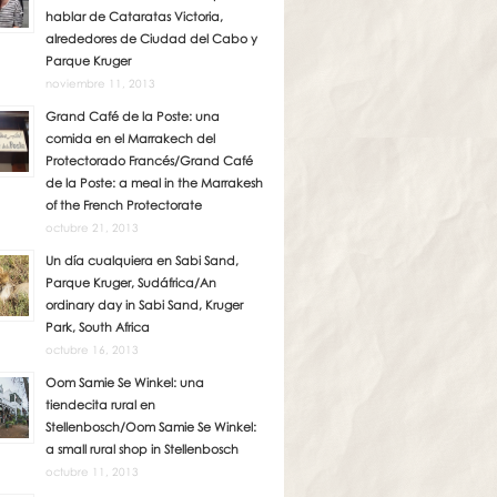
hablar de Cataratas Victoria,
alrededores de Ciudad del Cabo y
Parque Kruger
noviembre 11, 2013
Grand Café de la Poste: una
comida en el Marrakech del
Protectorado Francés/Grand Café
de la Poste: a meal in the Marrakesh
of the French Protectorate
octubre 21, 2013
Un día cualquiera en Sabi Sand,
Parque Kruger, Sudáfrica/An
ordinary day in Sabi Sand, Kruger
Park, South Africa
octubre 16, 2013
Oom Samie Se Winkel: una
tiendecita rural en
Stellenbosch/Oom Samie Se Winkel:
a small rural shop in Stellenbosch
octubre 11, 2013