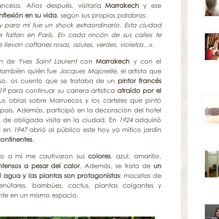
ncesa. Años después, visitaría
Marrakech
y ese
nflexión en su vida
, según sus propias palabras:
 para mí fue un shock extraordinario. Esta ciudad
faltan en París. En cada rincón de sus calles te
llevan caftanes rosas, azules, verdes, violetas…
«.
ión de
Yves Saint Laurent
con
Marrakech
y con el
 también quién fue
Jacques Majorelle
, el artista que
aso, os cuento que se trataba de un
pintor francés
19
para continuar su carrera artística
atraído por el
sus
obras sobre Marruecos
y los carteles que pintó
 país. Además, participó en la decoración del hotel
s de obligada visita en la ciudad. En
1924
adquirió
y en
1947
abrió al público este hoy ya mítico jardín
continentes
.
ero a mí me cautivaron sus
colores
, azul, amarillo,
ntensos a pesar del calor
. Además, se trata de
un
l agua y las plantas son protagonistas
: macetas de
enúfares, bambúes, cactus, plantas colgantes y
te en un mismo espacio.