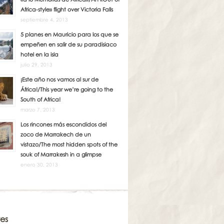
Africa-style» flight over Victoria Falls
septiembre 4, 2013
5 planes en Mauricio para los que se
empeñen en salir de su paradisiaco
hotel en la isla
julio 29, 2013
¡Este año nos vamos al sur de
África!/This year we’re going to the
South of Africa!
marzo 7, 2013
Los rincones más escondidos del
zoco de Marrakech de un
vistazo/The most hidden spots of the
souk of Marrakesh in a glimpse
enero 30, 2013
es