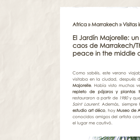
Africa
»
Marrakech
» Visitas
El Jardín Majorelle: 
caos de Marrakech/Th
peace in the middle o
Como sabéis, este verano viaja
visitaba en la ciudad, después 
Majorelle
. Había visto muchas v
repleto de pájaros y plantas t
restauraron a partir de
1980
y que
Saint Laurent
. Además, siempre
estudio art déco
, hoy
Museo de Ar
conocidos amigos del artista c
el lugar me cautivó.